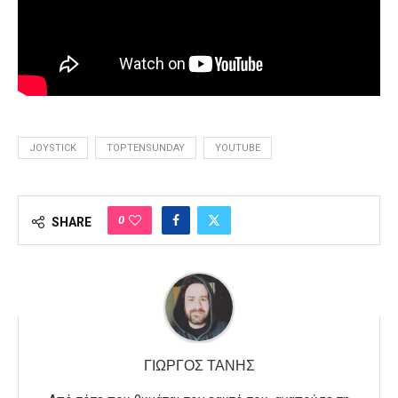
JOYSTICK
TOPTENSUNDAY
YOUTUBE
0
SHARE
ΓΙΏΡΓΟΣ ΤΑΝΉΣ