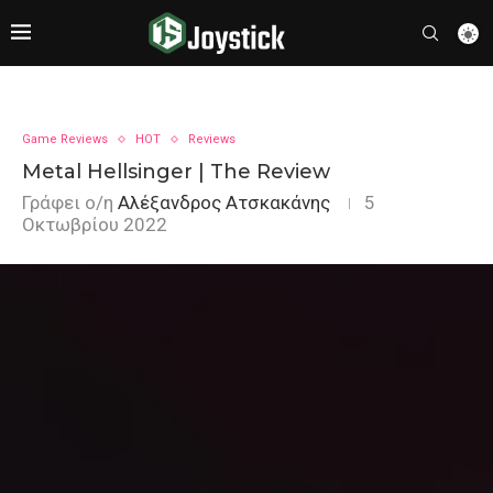
Game Reviews
HOT
Reviews
Metal Hellsinger | The Review
Γράφει ο/η
Αλέξανδρος Ατσκακάνης
5
Οκτωβρίου 2022