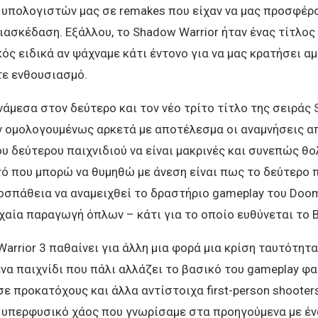
 υπολογιστών μας σε remakes που είχαν να μας προσφέρ
ιασκέδαση. Εξάλλου, το Shadow Warrior ήταν ένας τίτλος
ς ειδικά αν ψάχναμε κάτι έντονο για να μας κρατήσει α
ε ενθουσιασμό.
νάμεσα στον δεύτερο και τον νέο τρίτο τίτλο της σειράς
αν ομολογουμένως αρκετά με αποτέλεσμα οι αναμνήσεις α
υ δεύτερου παιχνιδιού να είναι μακρινές και συνεπώς θο
ό που μπορώ να θυμηθώ με άνεση είναι πως το δεύτερο π
οσπάθεια να αναμειχθεί το δραστήριο gameplay του Doom
χαία παραγωγή όπλων – κάτι για το οποίο ευθύνεται το B
arrior 3 παθαίνει για άλλη μια φορά μια κρίση ταυτότητ
ένα παιχνίδι που πάλι αλλάζει το βασικό του gameplay φα
ε προκατόχους και άλλα αντίστοιχα first-person shooters
ο υπερφυσικό χάος που γνωρίσαμε στα προηγούμενα με έν