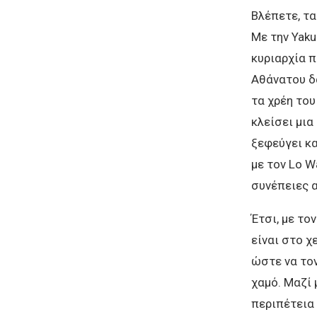
Βλέπετε, τα
Με την Yaku
κυριαρχία π
Αθάνατου δ
τα χρέη του
κλείσει μια
ξεφεύγει κα
με τον Lo W
συνέπειες α
Έτσι, με το
είναι στο χ
ώστε να τον
χαμό. Μαζί 
περιπέτεια 