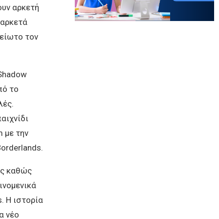
ουν αρκετή
 αρκετά
μείωτο τον
 Shadow
πό το
λές.
αιχνίδι
 με την
orderlands.
ας καθώς
ινομενικά
. Η ιστορία
α νέο