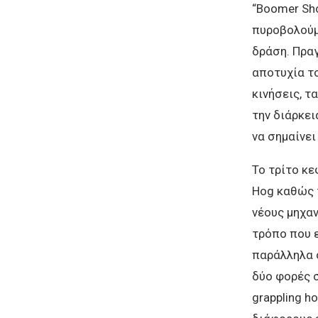
“Boomer Sho
πυροβολούμε
δράση. Πραγ
αποτυχία τ
κινήσεις, τ
την διάρκει
να σημαίνει
Το τρίτο κε
Hog καθώς τ
νέους μηχαν
τρόπο που ε
παράλληλα 
δύο φορές 
grappling h