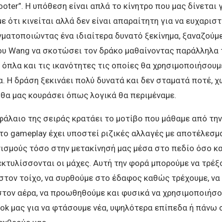
oter”. Η υπόθεση είναι απλά το κίνητρο που μας δίνεται γ
 ότι κινείται αλλά δεν είναι απαραίτητη για να ευχαρισ
ματοποιώντας ένα ιδιαίτερα δυνατό ξεκίνημα, ξαναζούμε
ου Wang να σκοτώσει τον δράκο μαθαίνοντας παράλληλα 
α όπλα και τις ικανότητες τις οποίες θα χρησιμοποιήσου
α. Η δράση ξεκινάει πολύ δυνατά και δεν σταματά ποτέ, χ
 θα μας κουράσει όπως λογικά θα περιμέναμε.
φάλαιο της σειράς κρατάει το μοτίβο που μάθαμε από την 
ο gameplay έχει υποστεί ριζικές αλλαγές με αποτέλεσμ
ισμούς τόσο στην μετακίνησή μας μέσα στο πεδίο όσο κα
κτυλίσσονται οι μάχες. Αυτή την φορά μπορούμε να τρέξ
στον τοίχο, να συρθούμε στο έδαφος καθώς τρέχουμε, να
στον αέρα, να προωθηθούμε και φυσικά να χρησιμοποιήσο
ook μας για να φτάσουμε νέα, υψηλότερα επίπεδα ή πάνω