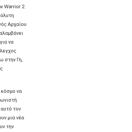
 Warrior 2.
πόλυτη
ενός Αρχαίου
ναλαμβάνει
για να
έλεγχος
ω στην Γη,
ες
ν κόσμο να
γωνιστή
 αυτό τον
ουν μια νέα
υν την