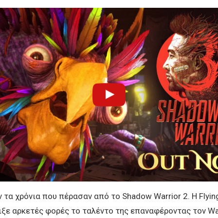
 τα χρόνια που πέρασαν από το Shadow Warrior 2. Η Flyin
ιξε αρκετές φορές το ταλέντο της επαναφέροντας τον W