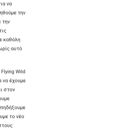
ια να
τηθούμε την
 την
τις
με καθόλη
ωρίς αυτό
Flying Wild
α να έχουμε
ι στον
ουμε
 πηδήξουμε
υμε το νέο
 στους