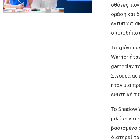
οθόνες των
δράση και δ
εντυπωσιακό
οποιοδήποτ
Τα χρόνια α
Warrior ήτ
gameplay το
Σίγουρα αυτ
ήταν μια πρ
εθιστική τυ
Το Shadow W
μιλάμε για 
βασισμένο σ
διατηρεί τ